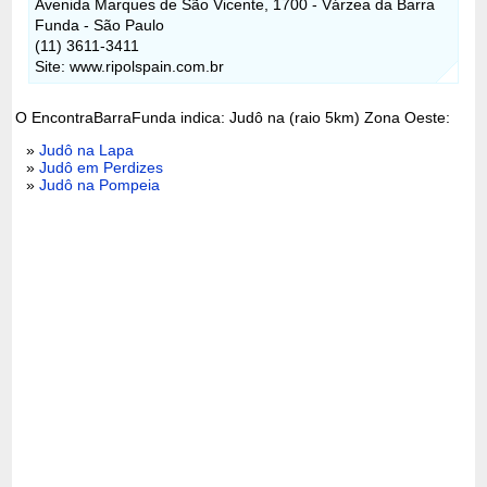
Avenida Marques de São Vicente, 1700 - Várzea da Barra
Funda - São Paulo
(11) 3611-3411
Site: www.ripolspain.com.br
O EncontraBarraFunda indica: Judô na (raio 5km) Zona Oeste:
»
Judô na Lapa
»
Judô em Perdizes
»
Judô na Pompeia