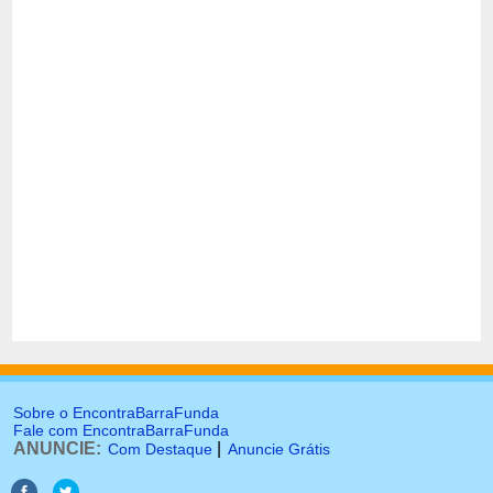
Sobre o EncontraBarraFunda
Fale com EncontraBarraFunda
ANUNCIE:
|
Com Destaque
Anuncie Grátis