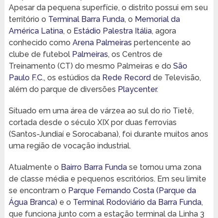
Apesar da pequena superfície, o distrito possui em seu
território o
Terminal Barra Funda
, o
Memorial da
América Latina
, o
Estádio Palestra Itália
, agora
conhecido como
Arena Palmeiras
pertencente ao
clube de futebol
Palmeiras
, os Centros de
Treinamento (CT) do mesmo Palmeiras e do
São
Paulo F.C.
, os estúdios da
Rede Record
de Televisão,
além do parque de diversões
Playcenter
.
Situado em uma área de várzea ao sul do rio Tietê,
cortada desde o século XIX por duas ferrovias
(Santos-Jundiaí e Sorocabana), foi durante muitos anos
uma região de vocação industrial.
Atualmente o
Bairro Barra Funda
se tornou uma zona
de classe média e pequenos escritórios. Em seu limite
se encontram o
Parque Fernando Costa (Parque da
Água Branca)
e o
Terminal Rodoviário da Barra Funda
,
que funciona junto com a estação terminal da Linha 3