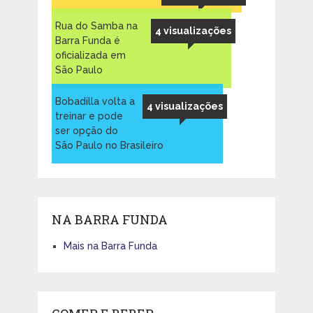
Rua do Samba na
4 visualizações
Barra Funda é
oficializada em
São Paulo
Bobadilla volta a
4 visualizações
treinar e pode
ser opção do
São Paulo no Brasileiro
NA BARRA FUNDA
Mais na Barra Funda