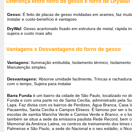
Diferença entre forro de gesso e forro de DryWall
Gesso:
É feito de placas de gesso moldadas em arames, faz muita
instalar e custo-benefício é vantajoso
DryWal:
Gesso acartonado fixado em estrutura de metal, rápida i
sujeira e custo mais alto
Vantagens x Desvantagens do forro de gesso
Vantagens:
Iluminação embutida, Isolamento térmico, Isolamento 
Manutenção simples.
Desvantagens:
Absorve umidade facilmente, Trincas e rachadur
com o tempo, Sujeira para instalar
Barra Funda
é um bairro da cidade de São Paulo, localizado no dis
Funda e com uma parte no de Santa Cecília, administrado pela Su
Lapa. Faz divisa com os bairros de Perdizes, Água Branca, Casa 
Pacaembu, Santa Cecília e Campos Elíseos. É famoso por ser o ba
escolas de samba Mancha Verde e Camisa Verde e Branco, e o lo
também se situa a sede da emissora paulista Rede Record, bem 
Memorial da América Latina, os centros de treinamento dos times 
Palmeiras e São Paulo, a sede do Nacional e o seu estádio, o Nico