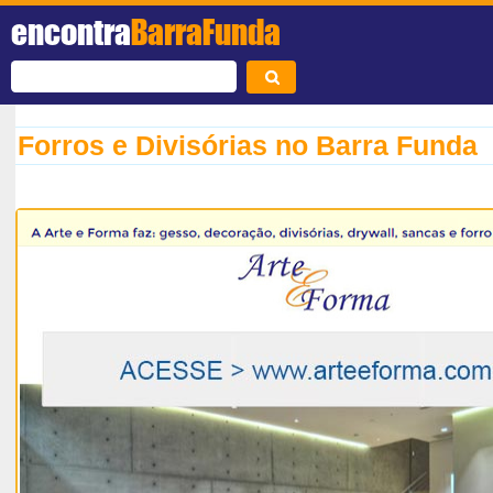
encontra
BarraFunda
Forros e Divisórias no Barra Funda