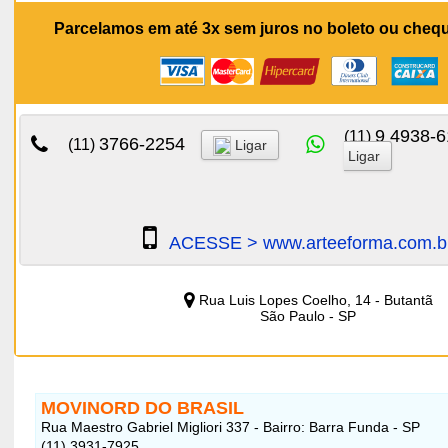
Parcelamos em até 3x sem juros no boleto ou cheq
9 4938-
(11)
3766-2254
(11)
Ligar
Ligar
ACESSE > www.arteeforma.com.b
Rua Luis Lopes Coelho, 14 - Butantã
São Paulo - SP
MOVINORD DO BRASIL
Rua Maestro Gabriel Migliori 337 - Bairro: Barra Funda - SP
(11) 3931-7925