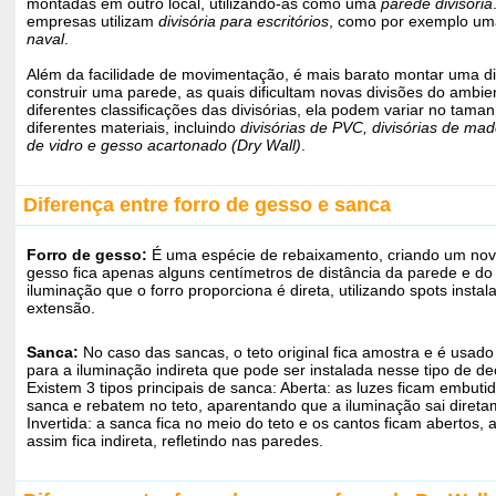
montadas em outro local, utilizando-as como uma
parede divisória
empresas utilizam
divisória para escritórios
, como por exemplo u
naval
.
Além da facilidade de movimentação, é mais barato montar uma di
construir uma parede, as quais dificultam novas divisões do ambie
diferentes classificações das divisórias, ela podem variar no tama
diferentes materiais, incluindo
divisórias de PVC, divisórias de made
de vidro e gesso acartonado (Dry Wall)
.
Diferença entre forro de gesso e sanca
Forro de gesso:
É uma espécie de rebaixamento, criando um novo
gesso fica apenas alguns centímetros de distância da parede e do t
iluminação que o forro proporciona é direta, utilizando spots insta
extensão.
Sanca:
No caso das sancas, o teto original fica amostra e é usado
para a iluminação indireta que pode ser instalada nesse tipo de d
Existem 3 tipos principais de sanca: Aberta: as luzes ficam embuti
sanca e rebatem no teto, aparentando que a iluminação sai direta
Invertida: a sanca fica no meio do teto e os cantos ficam abertos, 
assim fica indireta, refletindo nas paredes.