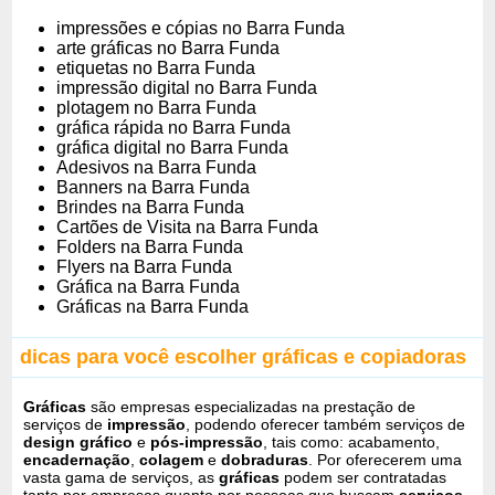
impressões e cópias no Barra Funda
arte gráficas no Barra Funda
etiquetas no Barra Funda
impressão digital no Barra Funda
plotagem no Barra Funda
gráfica rápida no Barra Funda
gráfica digital no Barra Funda
Adesivos na Barra Funda
Banners na Barra Funda
Brindes na Barra Funda
Cartões de Visita na Barra Funda
Folders na Barra Funda
Flyers na Barra Funda
Gráfica na Barra Funda
Gráficas na Barra Funda
dicas para você escolher gráficas e copiadoras
Gráficas
são empresas especializadas na prestação de
serviços de
impressão
, podendo oferecer também serviços de
design gráfico
e
pós-impressão
, tais como: acabamento,
encadernação
,
colagem
e
dobraduras
. Por oferecerem uma
vasta gama de serviços, as
gráficas
podem ser contratadas
tanto por empresas quanto por pessoas que buscam
serviços