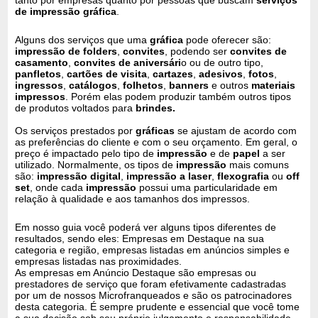
de impressão gráfica
.
Alguns dos serviços que uma
gráfica
pode oferecer são:
impressão de folders
,
convites
, podendo ser
convites de
casamento
,
convites de aniversári
o ou de outro tipo,
panfletos
,
cartões de visita
,
cartazes
,
adesivos
,
fotos
,
ingressos
,
catálogos
,
folhetos
,
banners
e outros
materiais
impressos
. Porém elas podem produzir também outros tipos
de produtos voltados para
brindes.
Os serviços prestados por
gráficas
se ajustam de acordo com
as preferências do cliente e com o seu orçamento. Em geral, o
preço é impactado pelo tipo de
impressão
e de
papel
a ser
utilizado. Normalmente, os tipos de
impressão
mais comuns
são:
impressão digital
,
impressão a laser
,
flexografia
ou
off
set
, onde cada
impressão
possui uma particularidade em
relação à qualidade e aos tamanhos dos impressos.
Em nosso guia você poderá ver alguns tipos diferentes de
resultados, sendo eles: Empresas em Destaque na sua
categoria e região, empresas listadas em anúncios simples e
empresas listadas nas proximidades.
As empresas em Anúncio Destaque são empresas ou
prestadores de serviço que foram efetivamente cadastradas
por um de nossos Microfranqueados e são os patrocinadores
desta categoria. É sempre prudente e essencial que você tome
a sua decisão sob seu próprio julgamento e responsabilidade