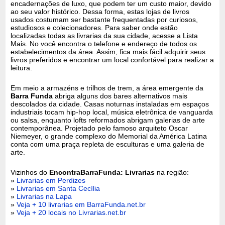
encadernações de luxo, que podem ter um custo maior, devido
ao seu valor histórico. Dessa forma, estas lojas de livros
usados costumam ser bastante frequentadas por curiosos,
estudiosos e colecionadores. Para saber onde estão
localizadas todas as livrarias da sua cidade, acesse a Lista
Mais. No você encontra o telefone e endereço de todos os
estabelecimentos da área. Assim, fica mais fácil adquirir seus
livros preferidos e encontrar um local confortável para realizar a
leitura.
Em meio a armazéns e trilhos de trem, a área emergente da
Barra Funda
abriga alguns dos bares alternativos mais
descolados da cidade. Casas noturnas instaladas em espaços
industriais tocam hip-hop local, música eletrônica de vanguarda
ou salsa, enquanto lofts reformados abrigam galerias de arte
contemporânea. Projetado pelo famoso arquiteto Oscar
Niemeyer, o grande complexo do Memorial da América Latina
conta com uma praça repleta de esculturas e uma galeria de
arte.
Vizinhos do
EncontraBarraFunda: Livrarias
na região:
»
Livrarias em Perdizes
»
Livrarias em Santa Cecília
»
Livrarias na Lapa
»
Veja + 10 livrarias em BarraFunda.net.br
»
Veja + 20 locais no Livrarias.net.br