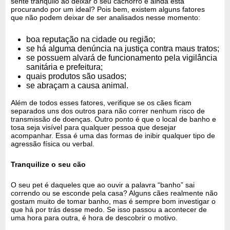
sente tranquilo ao deixar o seu cachorro e ainda está
procurando por um ideal? Pois bem, existem alguns fatores
que não podem deixar de ser analisados nesse momento:
boa reputação na cidade ou região;
se há alguma denúncia na justiça contra maus tratos;
se possuem alvará de funcionamento pela vigilância
sanitária e prefeitura;
quais produtos são usados;
se abraçam a causa animal.
Além de todos esses fatores, verifique se os cães ficam
separados uns dos outros para não correr nenhum risco de
transmissão de doenças. Outro ponto é que o local de banho e
tosa seja visível para qualquer pessoa que desejar
acompanhar. Essa é uma das formas de inibir qualquer tipo de
agressão física ou verbal.
Tranquilize o seu cão
O seu pet é daqueles que ao ouvir a palavra “banho” sai
correndo ou se esconde pela casa? Alguns cães realmente não
gostam muito de tomar banho, mas é sempre bom investigar o
que há por trás desse medo. Se isso passou a acontecer de
uma hora para outra, é hora de descobrir o motivo.