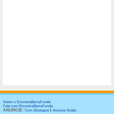
Sobre o EncontraBarraFunda
Fale com EncontraBarraFunda
ANUNCIE:
|
Com Destaque
Anuncie Grátis