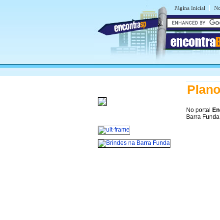
|
Página Inicial
No
encontra
Plano
No portal
En
Barra Funda,