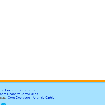
e o EncontraBarraFunda
 com EncontraBarraFunda
Com Destaque
Anuncie Grátis
CIE:
|