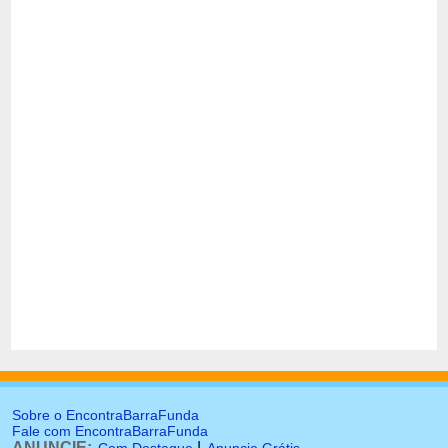
Sobre o EncontraBarraFunda
Fale com EncontraBarraFunda
ANUNCIE:
|