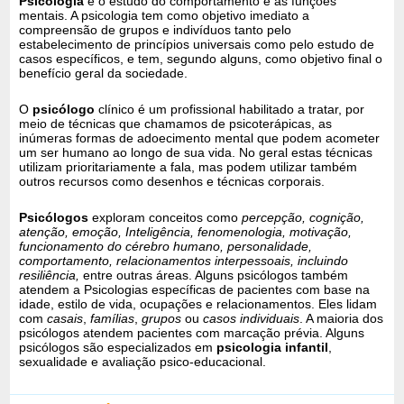
Psicologia
é o estudo do comportamento e as funções
mentais. A psicologia tem como objetivo imediato a
compreensão de grupos e indivíduos tanto pelo
estabelecimento de princípios universais como pelo estudo de
casos específicos, e tem, segundo alguns, como objetivo final o
benefício geral da sociedade.
O
psicólogo
clínico é um profissional habilitado a tratar, por
meio de técnicas que chamamos de psicoterápicas, as
inúmeras formas de adoecimento mental que podem acometer
um ser humano ao longo de sua vida. No geral estas técnicas
utilizam prioritariamente a fala, mas podem utilizar também
outros recursos como desenhos e técnicas corporais.
Psicólogos
exploram conceitos como
percepção, cognição,
atenção, emoção, Inteligência, fenomenologia, motivação,
funcionamento do cérebro humano, personalidade,
comportamento, relacionamentos interpessoais, incluindo
resiliência,
entre outras áreas. Alguns psicólogos também
atendem a Psicologias específicas de pacientes com base na
idade, estilo de vida, ocupações e relacionamentos. Eles lidam
com
casais
,
famílias
,
grupos
ou
casos individuais
. A maioria dos
psicólogos atendem pacientes com marcação prévia. Alguns
psicólogos são especializados em
psicologia infantil
,
sexualidade e avaliação psico-educacional.